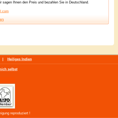
ir sagen Ihnen den Preis und bezahlen Sie in Deutschland.
il.com
83
|
Heiliges Indien
mich selbst
igung reproduziert !