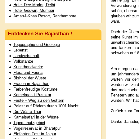
banner.jpg Zi
Hotel Dee Marks, Delhi
Verwunderung i
Hotel Godwin, Mumbai
schön, ebenso 
Aman-I-Khas Resort, Ranthambore
glauben wir zu
wahr.
Doch die Überr
Entdecken Sie Rajasthan !
seine Kunst im 
unwahrscheinlic
Topographie und Geologie
und tanzen in u
Lebenstil
schweben auf W
Landwirtschaft
Volkstänze
Kunsthandwerke
Am morgen nach
Flora und Fauna
um jahrhundert
Bishnoi der Wüste
warten vor dem
Frauen in Rajasthan
werden wir zu 
Farbenfreudige Kostüme
das malerische
Kamelmarkt Pushkar
Fenstern und au
Feste – Weg zu den Göttern
würden. Wir hab
Palast auf Rädern durch 1001 Nacht
Zurück zum Fort
Die Wüste Thar
Kamelsafari in der Wüste
Danke Bahadur, 
Tigerschutzgebiet
Vogelreservat in Bharatpur
Elefanten Fest in Jaipur