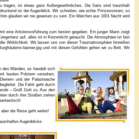
nsere
zu tragen, ist etwas ganz Außergewöhnliches. Die Saris sind traumhaft
uckend ist der Augenblick. Wir schreiten, wie echte Prinzessinnen, so
chön glauben wir nie gewesen zu sein. Ein Märchen aus 1001 Nacht wird
rd eine Artistenvorführung zum besten gegeben. Ein junger Mann zeigt
egertanz auf, alles ist in Kerzenlicht getaucht. Die Atmosphäre ist fast
 die Wirklichkeit. Wir lassen uns von dieser Traumatmosphäre hinreißen
Burgfräuleins-banner.jpg und mit diesen Gefühlen gehen wir zu Bett. Wir
n den Wänden, es handelt sich
it bunten Polstern versehen,
 Dienern und der Palastwache
gleitet. Die Fahrt geht durch
mesde – Grüß Gott zu. Aus den
iten durch ihre Straßen ziehen
hantastisch!
aber die Reise geht weiter!
traumhaften Augenblicke.