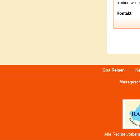
bleiben woll
Kontakt:
Goa Reisen
|
Ke
Massgesch
Alle Rechte vorbeha