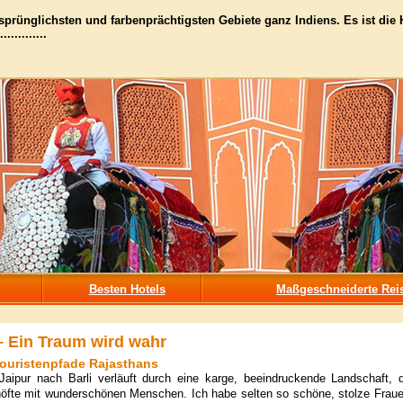
rsprünglichsten und farbenprächtigsten Gebiete ganz Indiens. Es ist die
..........
Besten Hotels
Maßgeschneiderte Rei
 – Ein Traum wird wahr
Touristenpfade Rajasthans
Jaipur nach Barli verläuft durch eine karge, beeindruckende Landschaft, d
öfte mit wunderschönen Menschen. Ich habe selten so schöne, stolze Fraue