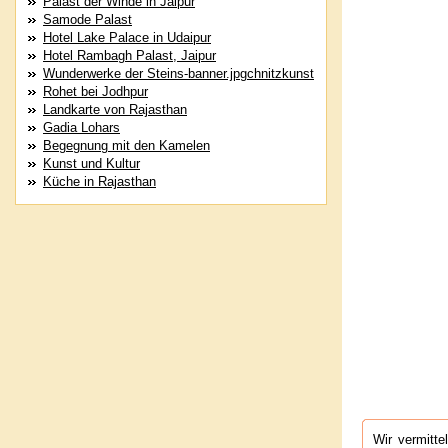
Palast der Winde in Jaipur
Samode Palast
Hotel Lake Palace in Udaipur
Hotel Rambagh Palast, Jaipur
Wunderwerke der Steins-banner.jpgchnitzkunst
Rohet bei Jodhpur
Landkarte von Rajasthan
Gadia Lohars
Begegnung mit den Kamelen
Kunst und Kultur
Küche in Rajasthan
Wir vermitte