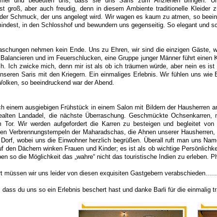
mmer und bedeuten uns, dass sie uns Saris zum Anziehen bringen. U
st groß, aber auch freudig, denn in diesem Ambiente traditionelle Kleider 
der Schmuck, der uns angelegt wird. Wir wagen es kaum zu atmen, so beeindr
mindest, in den Schlosshof und bewundern uns gegenseitig. So elegant und s
aschungen nehmen kein Ende. Uns zu Ehren, wir sind die einzigen Gäste, wi
Balancieren und im Feuerschlucken, eine Gruppe junger Männer führt einen Kri
h. Ich zwicke mich, denn mir ist als ob ich träumen würde, aber nein es ist
nseren Saris mit den Kriegern. Ein einmaliges Erlebnis. Wir fühlen uns wie 
olken, so beeindruckend war der Abend.
 einem ausgiebigen Frühstück in einem Salon mit Bildern der Hausherren a
ealten Landadel, die nächste Überraschung. Geschmückte Ochsenkarren, m
 Tor. Wir werden aufgefordert die Karren zu besteigen und begleitet von
den Verbrennungstempeln der Maharadschas, die Ahnen unserer Hausherren, be
 Dorf, wobei uns die Einwohner herzlich begrüßen. Überall ruft man uns Na
f den Dächern winken Frauen und Kinder; es ist als ob wichtige Persönlichke
en so die Möglichkeit das „wahre“ nicht das touristische Indien zu erleben. P
 müssen wir uns leider von diesen exquisiten Gastgebern verabschieden...... 
dass du uns so ein Erlebnis beschert hast und danke Barli für die einmalig 