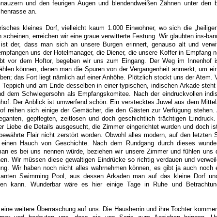
nauzern und den feurigen Augen und blendendweißen Zähnen unter den bu
henrasse an.
isches kleines Dorf, vielleicht kaum 1.000 Einwohner, wo sich die „heilige
 scheinen, erreichen wir eine graue verwitterte Festung. Wir glaubten ins-banne
 ist der, dass man sich an unsere Burgen erinnert, genauso alt und verwi
empfangen uns der Hotelmanager, die Diener, die unsere Koffer in Empfang 
ibt vor dem Hoftor, begeben wir uns zum Eingang. Der Weg im Innenhof ist
ählen können, denen man die Spuren von der Vergangenheit anmerkt, um ein
en; das Fort liegt nämlich auf einer Anhöhe. Plötzlich stockt uns der Atem.
 Teppich und am Ende desselben in einer typischen, indischen Arkade steht 
und dem Schwiegersohn als Empfangskomitee. Nach der eindruckvollen ind
nhof. Der Anblick ist umwerfend schön. Ein
verstecktes Juwel aus dem Mittela
f reihen sich einige der Gemächer, die den Gästen zur Verfügung stehen. 
eganten, gepflegten, zeitlosen und doch geschichtlich trächtigen Eindruck
er Liebe die Details ausgesucht, die Zimmer eingerichtet wurden und doch is
altbewährte Flair nicht zerstört worden. Obwohl alles modern, auf den letzten 
n einen Hauch von Geschichte. Nach dem Rundgang durch dieses wunde
man es bei uns nennen würde, beziehen wir unsere Zimmer und fühlen uns 
nen. Wir müssen diese gewaltigen Eindrücke so richtig verdauen und verweil
htung. Wir haben noch nicht alles wahrnehmen können, es gibt ja auch noch 
ssanten Swimming Pool, aus dessen Arkaden man auf das kleine Dorf un
n kann. Wunderbar wäre es hier einige Tage in Ruhe und Betrachtu
 eine weitere Überraschung auf uns. Die Hausherrin und ihre Tochter kommen