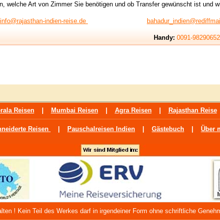
en, welche Art von Zimmer Sie benötigen und ob Transfer gewünscht ist und w
info@rajasthan-indien-reise.de
bahadur_indien@rediffma
Handy:
0091-98290652
rala Reisen
|
Mumbai Reisen
|
Agra Reisen
|
Rajasthan Reise
neiderte Reisen
|
Pauschalreisen Indien
|
Gästebuch
|
Über 
lten ! Kein Teil des Werkes darf in irgendeiner Form ohne schriftliche Genehm