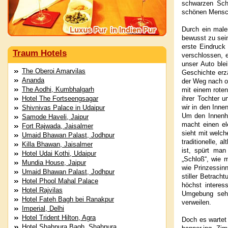
schwarzen Sch
schönen Mensc
Durch ein maler
bewusst zu sein
erste Eindruck
Traum Hotels
verschlossen, 
unser Auto ble
The Oberoi Amarvilas
Geschichte erz
Ananda
der Weg nach ob
The Aodhi, Kumbhalgarh
mit einem roten
Hotel The Fortseengsagar
ihrer Tochter 
wir in den Inne
Shivnivas Palace in Udaipur
Um den Innenho
Samode Haveli, Jaipur
macht einen el
Fort Rajwada, Jaisalmer
sieht mit welch
Umaid Bhawan Palast, Jodhpur
traditionelle, 
Killa Bhawan, Jaisalmer
ist, spürt ma
Hotel Udai Kothi, Udaipur
„Schloß“, wie 
Mundia House, Jaipur
wie Prinzessin
Umaid Bhawan Palast, Jodhpur
stiller Betrac
Hotel Phool Mahal Palace
höchst intere
Hotel Rajvilas
Umgebung sehe
Hotel Fateh Bagh bei Ranakpur
verweilen.
Imperial, Delhi
Hotel Trident Hilton, Agra
Doch es wartet
Hotel Shahpura Bagh, Shahpura