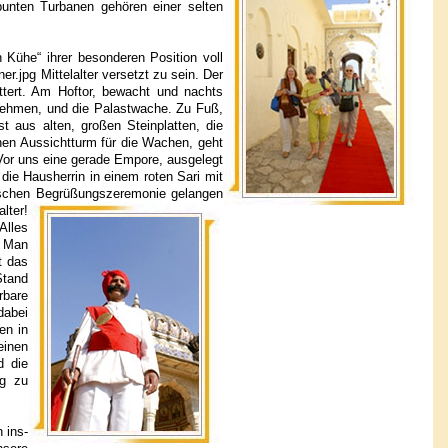
nten Turbanen gehören einer selten
n Kühe“ ihrer besonderen Position voll
r.jpg Mittelalter versetzt zu sein. Der
ttert. Am Hoftor, bewacht und nachts
nehmen, und die Palastwache. Zu Fuß,
 aus alten, großen Steinplatten, die
en Aussichtturm für die Wachen, geht
 Vor uns eine gerade Empore, ausgelegt
die Hausherrin in einem roten Sari mit
ischen Begrüßungszeremonie gelangen
lter!
Alles
. Man
t das
Stand
rbare
dabei
en in
einen
d die
ng zu
 ins-