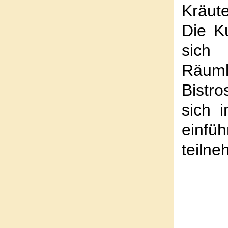
Kräut
Die K
sic
Räuml
Bistr
sich 
einfü
teiln