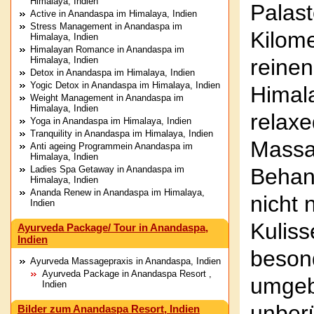
Himalaya, Indien
Pala
Active in Anandaspa im Himalaya, Indien
Stress Management in Anandaspa im
Kilom
Himalaya, Indien
Himalayan Romance in Anandaspa im
Himalaya, Indien
reine
Detox in Anandaspa im Himalaya, Indien
Yogic Detox in Anandaspa im Himalaya, Indien
Himal
Weight Management in Anandaspa im
Himalaya, Indien
relax
Yoga in Anandaspa im Himalaya, Indien
Tranquility in Anandaspa im Himalaya, Indien
Mas
Anti ageing Programmein Anandaspa im
Himalaya, Indien
Ladies Spa Getaway in Anandaspa im
Behan
Himalaya, Indien
Ananda Renew in Anandaspa im Himalaya,
nicht 
Indien
Kuli
Ayurveda Package/ Tour in Anandaspa,
Indien
beson
Ayurveda Massagepraxis in Anandaspa, Indien
Ayurveda Package in Anandaspa Resort ,
umgeb
Indien
unber
Bilder zum Anandaspa Resort, Indien