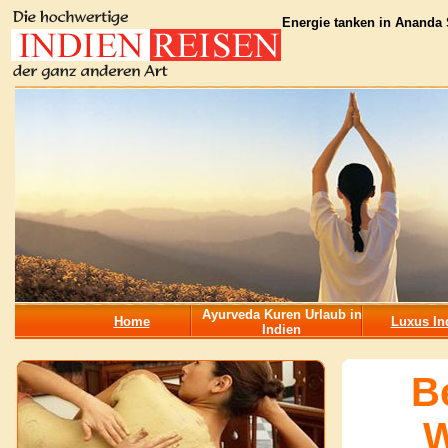
Energie tanken in Ananda 
Ayurveda Kuren Urlaub in
Home
Luxus In
Indien
B
W