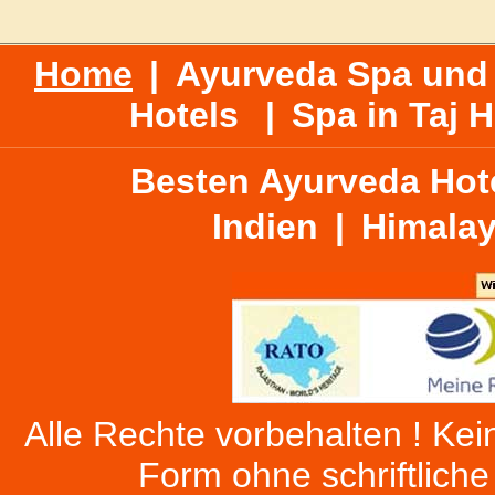
Home
|
Ayurveda Spa und 
Hotels
|
Spa in Taj H
Besten Ayurveda Hote
Indien
|
Himalay
Alle Rechte vorbehalten ! Kein
Form ohne schriftlich