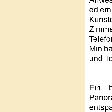
Anwes
edlem
Kunst
Zim
Telef
Minib
und T
Ein b
Pan
entsp