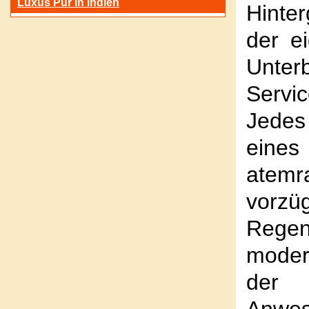
Luxus Pur in Indien
Hinte
der ei
Unter
Servi
Jedes
eine
atemr
vorz
Regen
moder
der k