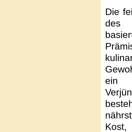
Die f
des
basie
Prämi
kulina
Gewoh
ein 
Verjü
beste
nährs
Kost,