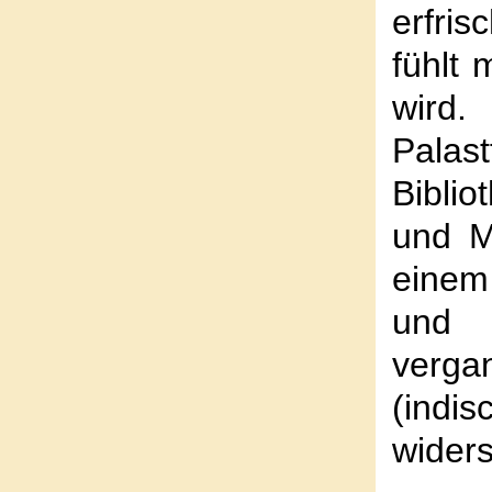
erfri
fühlt 
wird.
Pala
Bibli
und M
einem 
und 
verga
(indi
widers