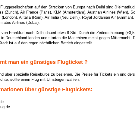
 Fluggesellschaften auf den Strecken von Europa nach Delhi sind (Heimatflu
iss (Zürich), Air France (Paris), KLM (Amsterdam), Austrian Airlines (Wien), S
s (London), Alitalia (Rom), Air India (Neu Delhi), Royal Jordanian Air (Amman),
irates Airlines (Dubai).
 von Frankfurt nach Delhi dauert etwa 8 Std. Durch die Zeiterschiebung (+3,5
 in Deutschland landen und starten die Maschinen meist gegen Mitternacht. 
tadt ist auf den regen nächtlichen Betrieb eingestellt.
t man ein günstiges Flugticket ?
sind über spezielle Reisebüros zu beziehen. Die Preise für Tickets ein und der
hte, sollte einen Flug mit Umsteigen wählen.
mationen über günstige Flugtickets:
de
lug.de