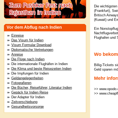
Die wichtigsten
(Frankfurt), Sw
Britisch Airway
(Kuwait) und Em
Vor dem Abflug nach Indien
Ein Nonstopflug
Nachtflugverbot
Einreise
Flughafen und S
Das Visum für Indien
Visum Formular Download
Diplomatische Vertretungen
Wo bekomm
Anreise
Die Flüge nach Indien
Die internationale Flughäfen in Indien
Billig-Tickets 
Die Klima und beste Reisezeiten Indien
Geld sparen möc
Die Impfungen für Indien
Mehr infor
Geldangelegenheiten
Fotografieren
Die Bücher, Reiseführer, Literatur Indien
>> www.opodo.
Gepäck für Indien Reise
>> www.cheapf
Der Adapter für Indien
Zeitverschiebung
Gesundheitsvorsorge