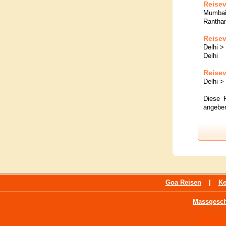
Reisev
Mumbai 
Rantham
Reisev
Delhi >
Delhi
Reisev
Delhi >
Diese 
angebe
Goa Reisen
|
Ke
Massgesch