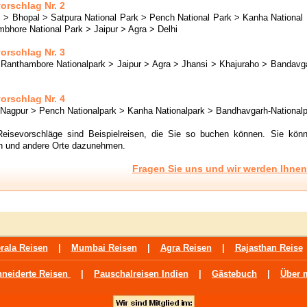
orschlag Nr. 2
> Bhopal > Satpura National Park > Pench National Park > Kanha National
bhore National Park > Jaipur > Agra > Delhi
orschlag Nr. 3
 Ranthambore Nationalpark > Jaipur > Agra > Jhansi > Khajuraho > Bandavg
orschlag Nr. 4
 Nagpur > Pench Nationalpark > Kanha Nationalpark > Bandhavgarh-Nationalpa
Reisevorschläge sind Beispielreisen, die Sie so buchen können. Sie kön
n und andere Orte dazunehmen.
Fragen Sie uns und wir werden Ihne
rala Reisen
|
Mumbai Reisen
|
Agra Reisen
|
Rajasthan Reise
neiderte Reisen
|
Pauschalreisen Indien
|
Gästebuch
|
Über 