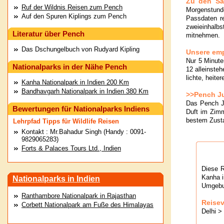
Zu den Saf
Ruf der Wildnis Reisen zum Pench
Morgenstunde
Auf den Spuren Kiplings zum Pench
Passdaten re
zweieinhalbs
Literatur über Pench
mitnehmen.
Das Dschungelbuch von Rudyard Kipling
Unsere emp
Nur 5 Minute
Nationalparks in der Nähe Pench
12 alleinste
lichte, heite
Kanha Nationalpark in Indien 200 Km
Bandhavgarh Nationalpark in Indien 380 Km
>>Pench Ju
Das Pench Ju
Bewertungen für Nationalparks Indiens
Duft im Zimm
bestem Zusta
Lehrpfad Tipps für Wildlife Reisen
Kontakt : Mr.Bahadur Singh (Handy : 0091-
9829065283)
Forts & Palaces Tours Ltd., Indien
Diese R
Kanha i
Nationalparks in Indien
Umgebu
Ranthambore Nationalpark in Rajasthan
Reisev
Corbett Nationalpark am Fuße des Himalayas
Delhi 