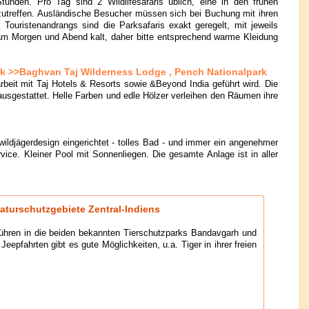
unden. Pro Tag sind 2 Wildlifesafaris üblich, eine in den frühen
treffen. Ausländische Besucher müssen sich bei Buchung mit ihren
Touristenandrangs sind die Parksafaris exakt geregelt, mit jeweils
 am Morgen und Abend kalt, daher bitte entsprechend warme Kleidung
rk >>Baghvan Taj Wilderness Lodge , Pench Nationalpark
eit mit Taj Hotels & Resorts sowie &Beyond India geführt wird. Die
 ausgestattet. Helle Farben und edle Hölzer verleihen den Räumen ihre
ildjägerdesign eingerichtet - tolles Bad - und immer ein angenehmer
vice. Kleiner Pool mit Sonnenliegen. Die gesamte Anlage ist in aller
aturschutzgebiete Zentral-Indiens
 führen in die beiden bekannten Tierschutzparks Bandavgarh und
pfahrten gibt es gute Möglichkeiten, u.a. Tiger in ihrer freien