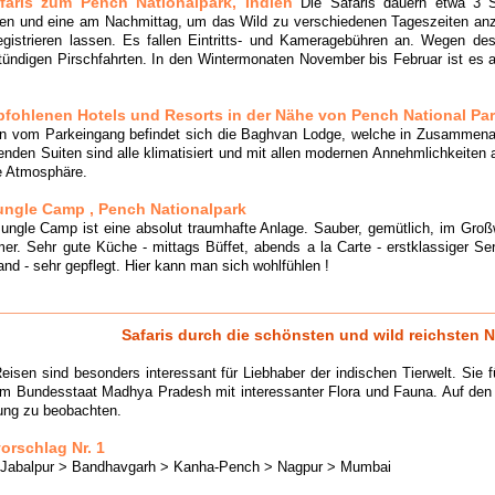
aris zum Pench Nationalpark, Indien
Die Safaris dauern etwa 3 St
n und eine am Nachmittag, um das Wild zu verschiedenen Tageszeiten anzu
gistrieren lassen. Es fallen Eintritts- und Kameragebühren an. Wegen des 
tündigen Pirschfahrten. In den Wintermonaten November bis Februar ist es
fohlenen Hotels und Resorts in der Nähe von Pench National Pa
n vom Parkeingang befindet sich die Baghvan Lodge, welche in Zusammenarb
henden Suiten sind alle klimatisiert und mit allen modernen Annehmlichkeiten
re Atmosphäre.
ngle Camp , Pench Nationalpark
ngle Camp ist eine absolut traumhafte Anlage. Sauber, gemütlich, im Großw
er. Sehr gute Küche - mittags Büffet, abends a la Carte - erstklassiger Ser
nd - sehr gepflegt. Hier kann man sich wohlfühlen !
Safaris durch die schönsten und wild reichsten N
eisen sind besonders interessant für Liebhaber der indischen Tierwelt. Sie
m Bundesstaat Madhya Pradesh mit interessanter Flora und Fauna. Auf den Jee
ng zu beobachten.
orschlag Nr. 1
> Jabalpur > Bandhavgarh > Kanha-Pench > Nagpur > Mumbai