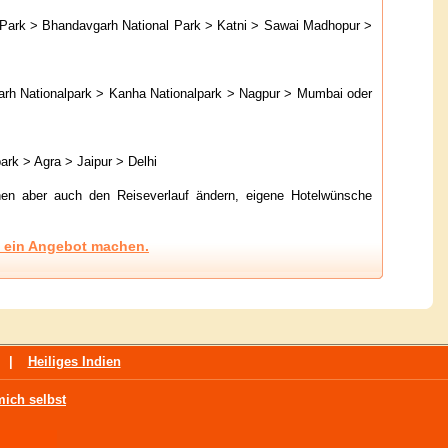
 Park > Bhandavgarh National Park > Katni > Sawai Madhopur >
arh Nationalpark > Kanha Nationalpark > Nagpur > Mumbai oder
rk > Agra > Jaipur > Delhi
nen aber auch den Reiseverlauf ändern, eigene Hotelwünsche
n ein Angebot machen.
|
Heiliges Indien
mich selbst