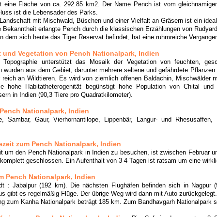
t eine Fläche von ca. 292.85 km2. Der Name Pench ist vom gleichnamigen
Fluss ist die Lebensader des Parks.
Landschaft mit Mischwald, Büschen und einer Vielfalt an Gräsern ist ein ideal
le Bekanntheit erlangte Pench durch die klassischen Erzählungen von Rudyar
in dem sich heute das Tiger Reservat befindet, hat eine ruhmreiche Vergangen
 und Vegetation von Pench Nationalpark, Indien
e Topographie unterstützt das Mosaik der Vegetation von feuchten, ge
n wurden aus dem Gebiet, darunter mehrere seltene und gefährdete Pflanzen
reich an Wildtieren. Es wird von ziemlich offenen Baldachin, Mischwälder
Die hohe Habitatheterogenität begünstigt hohe Population von Chital u
ern in Indien (90,3 Tiere pro Quadratkilometer).
 Pench Nationalpark, Indien
e, Sambar, Gaur, Vierhornantilope, Lippenbär, Langur- und Rhesusaffen,
ezeit zum Pench Nationalpark, Indien
it um den Pench Nationalpark in Indien zu besuchen, ist zwischen Februar un
 komplett geschlossen. Ein Aufenthalt von 3-4 Tagen ist ratsam um eine wir
m Pench Nationalpark, Indien
dt : Jabalpur (192 km). Die nächsten Flughäfen befinden sich in Nagpur
s gibt es regelmäßig Flüge. Der übrige Weg wird dann mit Auto zurückgelegt.
ng zum Kanha Nationalpark beträgt 185 km. Zum Bandhavgarh Nationalpark 