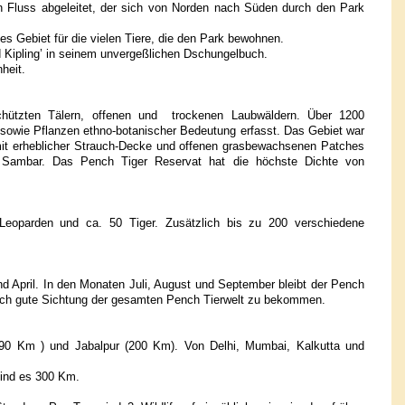
 Fluss abgeleitet, der sich von Norden nach Süden durch den Park
es Gebiet für die vielen Tiere, die den Park bewohnen.
d Kipling’ in seinem unvergeßlichen Dschungelbuch.
heit.
schützten Tälern, offenen und trockenen Laubwäldern. Über 1200
 sowie Pflanzen ethno-botanischer Bedeutung erfasst. Das Gebiet war
 mit erheblicher Strauch-Decke und offenen grasbewachsenen Patches
nd Sambar. Das Pench Tiger Reservat hat die höchste Dichte von
 Leoparden und ca. 50 Tiger. Zusätzlich bis zu 200 verschiedene
d April. In den Monaten Juli, August und September bleibt der Pench
klich gute Sichtung der gesamten Pench Tierwelt zu bekommen.
 (90 Km ) und Jabalpur (200 Km). Von Delhi, Mumbai, Kalkutta und
sind es 300 Km.