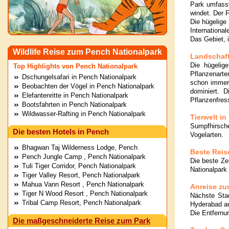
Park umfass
windet. Der 
Die hügelige 
Internationa
Das Gebiet, 
Wildlife Reise zum Pench Nationalpark
Landschaft
Die hügelig
Top Highlights von Pench Nationalpark
Pflanzenarte
Dschungelsafari in Pench Nationalpark
schon immer 
Beobachten der Vögel in Pench Nationalpark
dominiert. 
Elefantenritte in Pench Nationalpark
Pflanzenfress
Bootsfahrten in Pench Nationalpark
Wildwasser-Rafting in Pench Nationalpark
Tierwelt in
Sumpfhirsch
Die besten Hotels in Pench
Vogelarten.
Bhagwan Taj Wilderness Lodge, Pench
Beste Reis
Pench Jungle Camp , Pench Nationalpark
Die beste Ze
Tuli Tiger Corridor, Pench Nationalpark
Nationalpark
Tiger Valley Resort, Pench Nationalpark
Mahua Vann Resort , Pench Nationalpark
Anreise zu
Tiger N Wood Resort , Pench Nationalpark
Nächste Sta
Tribal Camp Resort, Pench Nationalpark
Hyderabad au
Die Entfernu
Die maßgeschneiderte Reise zum Park