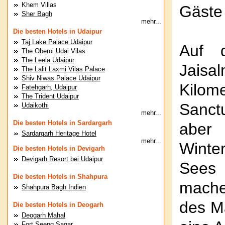
Khem Villas
Gäste
Sher Bagh
mehr...
Die besten Hotels in Udaipur
Taj Lake Palace Udaipur
Auf 
The Oberoi Udai Vilas
The Leela Udaipur
Jais
The Lalit Laxmi Vilas Palace
Shiv Niwas Palace Udaipur
Kilo
Fatehgarh, Udaipur
The Trident Udaipur
Sanct
Udaikothi
mehr...
Die besten Hotels in Sardargarh
abe
Sardargarh Heritage Hotel
mehr...
Winte
Die besten Hotels in Devigarh
Devigarh Resort bei Udaipur
Sees 
Die besten Hotels in Shahpura
mache
Shahpura Bagh Indien
des M
Die besten Hotels in Deogarh
Deogarh Mahal
Fort Seeng Sagar