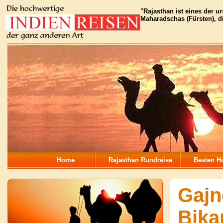
"Rajasthan ist eines der u
Maharadschas (Fürsten), die
Home
Rajasthan Rundreise
Besten Ho
Gajn
Bika