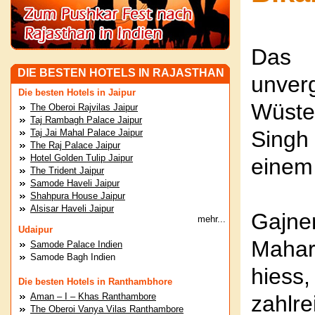
Das 
DIE BESTEN HOTELS IN RAJASTHAN
unver
Die besten Hotels in Jaipur
Wüst
The Oberoi Rajvilas Jaipur
Taj Rambagh Palace Jaipur
Singh
Taj Jai Mahal Palace Jaipur
The Raj Palace Jaipur
Hotel Golden Tulip Jaipur
einem 
The Trident Jaipur
Samode Haveli Jaipur
Shahpura House Jaipur
Alsisar Haveli Jaipur
Gajn
mehr...
Udaipur
Mahar
Samode Palace Indien
Samode Bagh Indien
hiess
Die besten Hotels in Ranthambhore
Aman – I – Khas Ranthambore
zahlr
The Oberoi Vanya Vilas Ranthambore