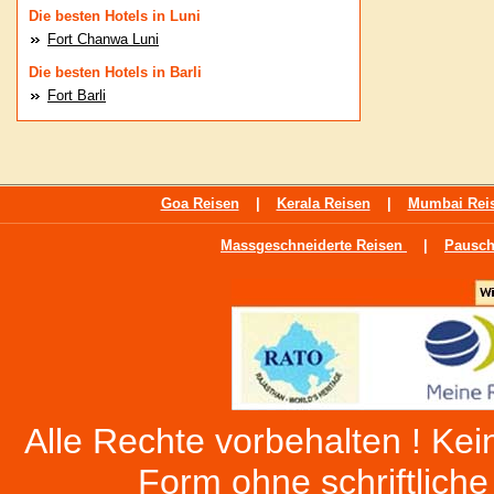
Die besten Hotels in Luni
Fort Chanwa Luni
Die besten Hotels in Barli
Fort Barli
Goa Reisen
|
Kerala Reisen
|
Mumbai Rei
Massgeschneiderte Reisen
|
Pausch
Alle Rechte vorbehalten ! Kein
Form ohne schriftlich