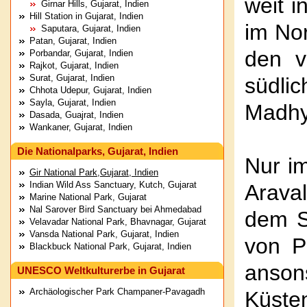
weit i
Girnar Hills, Gujarat, Indien
Hill Station in Gujarat, Indien
im No
Saputara, Gujarat, Indien
Patan, Gujarat, Indien
den v
Porbandar, Gujarat, Indien
Rajkot, Gujarat, Indien
Surat, Gujarat, Indien
südli
Chhota Udepur, Gujarat, Indien
Sayla, Gujarat, Indien
Madhy
Dasada, Guajrat, Indien
Wankaner, Gujarat, Indien
Die Nationalparks, Gujarat, Indien
Nur im
Gir National Park,Gujarat, Indien
Indian Wild Ass Sanctuary, Kutch, Gujarat
Arava
Marine National Park, Gujarat
Nal Sarover Bird Sanctuary bei Ahmedabad
dem S
Velavadar National Park, Bhavnagar, Gujarat
Vansda National Park, Gujarat, Indien
von P
Blackbuck National Park, Gujarat, Indien
anson
UNESCO Weltkulturerbe in Gujarat
Archäologischer Park Champaner-Pavagadh
Küste