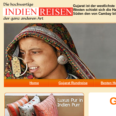
Gujarat ist der westlichst
Westen schiebt sich die H
Süden den von Cambay bilden
Home
Gujarat Rundreise
Besten Ho
G