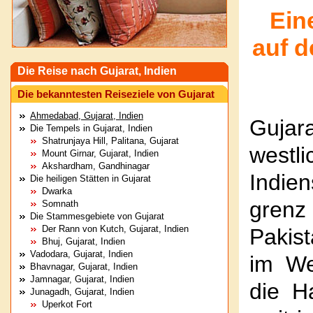
Ein
auf 
Die Reise nach Gujarat, Indien
Die bekanntesten Reiseziele von Gujarat
Ahmedabad, Gujarat, Indien
Guj
Die Tempels in Gujarat, Indien
Shatrunjaya Hill, Palitana, Gujarat
westl
Mount Girnar, Gujarat, Indien
Akshardham, Gandhinagar
Indi
Die heiligen Stätten in Gujarat
Dwarka
gren
Somnath
Die Stammesgebiete von Gujarat
Der Rann von Kutch, Gujarat, Indien
Pakis
Bhuj, Gujarat, Indien
Vadodara, Gujarat, Indien
im We
Bhavnagar, Gujarat, Indien
Jamnagar, Gujarat, Indien
die H
Junagadh, Gujarat, Indien
Uperkot Fort