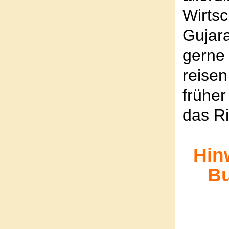
Wirts
Gujar
gerne
reisen
frühe
das Ri
Hinw
Bu