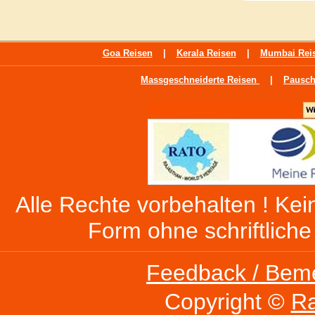
Goa Reisen
|
Kerala Reisen
|
Mumbai Rei
Massgeschneiderte Reisen
|
Pausch
Alle Rechte vorbehalten ! Kein
Form ohne schriftlich
Feedback / Bem
Copyright ©
Ra