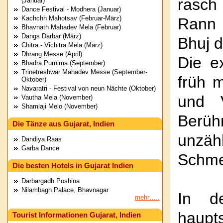
rasch
(Januar)
Dance Festival - Modhera (Januar)
Kachchh Mahotsav (Februar-März)
Rann 
Bhavnath Mahadev Mela (Februar)
Dangs Darbar (März)
Bhuj 
Chitra - Vichitra Mela (März)
Dhrang Messe (April)
Die e
Bhadra Purnima (September)
Trinetreshwar Mahadev Messe (September-
früh 
Oktober)
Navaratri - Festival von neun Nächte (Oktober)
und V
Vautha Mela (November)
Shamlaji Melo (November)
Berüh
Die Tänze aus Gujarat, Indien
unzäh
Dandiya Raas
Garba Dance
Schmel
Die besten Hotels in Gujarat Indien
Darbargadh Poshina
Nilambagh Palace, Bhavnagar
In d
mehr…..
haupt
Tourist Informationen Gujarat, Indien