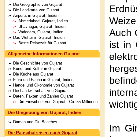
Die Geographie von Gujarat
Erdnü
Die Landkarte von Gujarat
Airports in Gujarat, Indien
Weize
Ahmedabad, Gujarat, Indien
Bhavnagar, Gujarat, Indien
Auch 
Vadodara, Gujarat, Indien
Das Wetter in Gujarat, Indien
ist in
Beste Reisezeit für Gujarat
Allgemeine Informationen Gujarat
elekt
Die Geschichte von Gujarat
herg
Kunst und Kultur in Gujarat
Die Küche aus Gujarat
befi
Flora und Fauna in Gujarat, Indien
Handel und Ökonomie von Gujarat
inter
Die Landwirtschaft von Gujarat
Daten, Fakten und Zahlen Gujarat
wichti
Die Einwohner von Gujarat : Ca. 55 Millionen
Die Umgebung von Gujarat, Indien
Daman und Diu Beaches
Im Gi
Die Pauschalreisen nach Gujarat