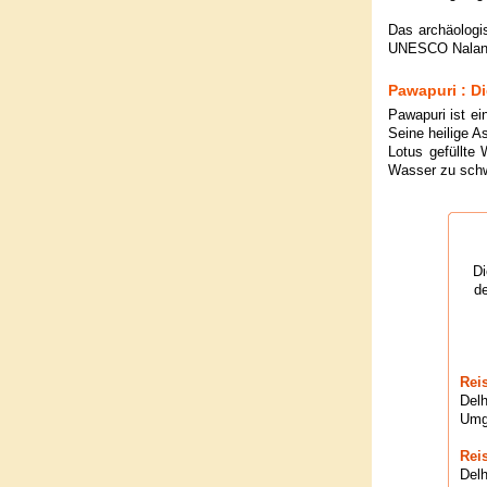
Das archäologi
UNESCO Nalanda
Pawapuri : Di
Pawapuri ist ei
Seine heilige 
Lotus gefüllte
Wasser zu sch
Di
de
Rei
Delh
Umg
Rei
Delh