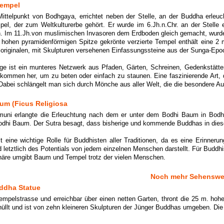
empel
 Mittelpunkt von Bodhgaya, errichtet neben der Stelle, an der Buddha erleuc
el, der zum Weltkulturerbe gehört. Er wurde im 6.Jh.n.Chr. an der Stelle 
n. Im 11.Jh.von muslimischen Invasoren dem Erdboden gleich gemacht, wurde 
 hohen pyramidenförmigen Spitze gekrönte verzierte Tempel enthält eine 2 
r originalen, mit Skulpturen versehenen Einfassungssteine aus der Sunga-Epoch
ge ist ein munteres Netzwerk aus Pfaden, Gärten, Schreinen, Gedenkstätte
 kommen her, um zu beten oder einfach zu staunen. Eine faszinierende Art,
abei schlängelt man sich durch Mönche aus aller Welt, die die besondere Aur
um (Ficus Religiosa
ni erlangte die Erleuchtung nach dem er unter dem Bodhi Baum in Bodh 
odhi Baum. Der Sutra besagt, dass bisherige und kommende Buddhas in dies
t eine wichtige Rolle für Buddhisten aller Traditionen, da es eine Erinner
 letztlich des Potentials von jedem einzelnen Menschen darstellt. Für Buddhist
häre umgibt Baum und Tempel trotz der vielen Menschen.
Noch mehr Sehenswe
ddha Statue
mpelstrasse und erreichbar über einen netten Garten, thront die 25 m. h
üllt und ist von zehn kleineren Skulpturen der Jünger Buddhas umgeben. Die 