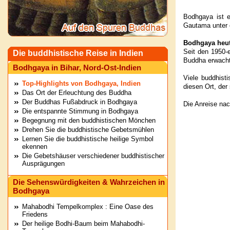
Bodhgaya ist e
Gautama unter 
Bodhgaya heu
Seit den 1950-
Die buddhistische Reise in Indien
Buddha erwacht
Bodhgaya in Bihar, Nord-Ost-Indien
Viele buddhisti
Top-Highlights von Bodhgaya, Indien
diesen Ort, de
Das Ort der Erleuchtung des Buddha
Der Buddhas Fußabdruck in Bodhgaya
Die Anreise nac
Die entspannte Stimmung in Bodhgaya
Begegnung mit den buddhistischen Mönchen
Drehen Sie die buddhistische Gebetsmühlen
Lernen Sie die buddhistische heilige Symbol
ekennen
Die Gebetshäuser verschiedener buddhistischer
Ausprägungen
Die Sehenswürdigkeiten & Wahrzeichen in
Bodhgaya
Mahabodhi Tempelkomplex : Eine Oase des
Friedens
Der heilige Bodhi-Baum beim Mahabodhi-