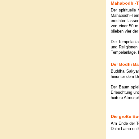
Mahabodhi-T
Der spirituelle
Mahabodhi-Temp
errichten lasse
von einer 50 m
blieben vier de
Die Tempelanla
und Religionen
Tempelanlage. D
Der Bodhi Ba
Buddha Sakyamu
hinunter dem B
Der Baum spiel
Erleuchtung und
heitere Atmosp
Die große Bu
Am Ende der Te
Dalai Lama enth