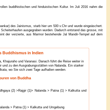
len buddhistischen und hinduistischen Kultur. Im Juli 2016 nahm die
rthankar) des Jainismus, starb hier um 500 v.Chr und wurde eingeäschert.
n Scheiterhaufen ausgegraben wurden. Dadurch entstand das grosse, mit
heint der verzierte, aus Marmor bestehende Jal Mandir-Tempel auf dem
es Buddhismus in Indien
a, Khajuraho und Varanasi. Danach führt die Reise weiter in
r und zu den Ausgrabungsstätten von Nalanda. Ein starker
lkata, wo Sie sich zwei Tage aufhalten werden.
Spuren von Buddha
odhgaya (2) >Rajgir (1)> Nalanda > Patna (1) > Kalkutta und
> Nalanda > Patna (1) > Kalkutta und Umgebung