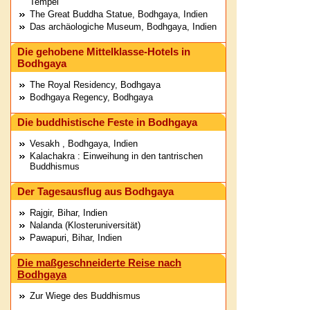
Tempel
The Great Buddha Statue, Bodhgaya, Indien
Das archäologiche Museum, Bodhgaya, Indien
Die gehobene Mittelklasse-Hotels in
Bodhgaya
The Royal Residency, Bodhgaya
Bodhgaya Regency, Bodhgaya
Die buddhistische Feste in Bodhgaya
Vesakh , Bodhgaya, Indien
Kalachakra : Einweihung in den tantrischen
Buddhismus
Der Tagesausflug aus Bodhgaya
Rajgir, Bihar, Indien
Nalanda (Klosteruniversität)
Pawapuri, Bihar, Indien
Die maßgeschneiderte Reise nach
Bodhgaya
Zur Wiege des Buddhismus