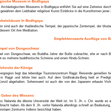
ogische Museum in Bodhgaya
Archäologischen Museums in Bodhgaya entführt Sie auf eine Zeitreise durch d
 gewähren dem Liebhaber religiöser Kunst Einblicke in die Kunstformen jener 
ebetshäuser In Bodhgaya
n sind auch der thailändische Tempel, der japanische Zentempel, der bhuta
 diesem Ort ihre Meditation.
Empfehlenswerte Ausflüge von B
empel von Dungeschwar
el von Dungeschwar, wo Buddha Jahre der Buße zubrachte, ehe er nach Bod
t es mehrere buddhistische Schreine und einen Hindu-Schrein.
Wohnsitz der Könige
Bergregion liegt das lebendige Touristenzentrum Rajgir. Reisende genießen hi
in Rajgir und lehrte hier auch. Auf dem Gridhrakula-Berg hielt er Pred
Konzil abgehalten. Sehenswert ist auch der von den Japanern erbaute Vish
r Geber des Wissens
s Nalanda die älteste Universität der Welt ist. Im 5. Jh. v. Chr. wurde es
rbracht haben. Ab dem 9. Jh. verlor Nalanda allerdings schnell an Bedeutu
eistigen Zentrums Indiens besichtigt haben.