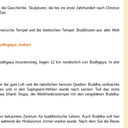
ie Geschichte. Skulpturen, die bis ins erste Jahrhundert nach Christus
Zeit.
nesische Tempel und die tibetischen Tempel. Buddhisten aus aller Welt
odhgaya, Indien
hgaya hinunterstieg, liegen 12 km nordöstlich von Bodhgaya. In drei
er die gute Luft und die natürlichen heissen Quellen. Buddha verbrachte
igten und in den Saptaparni-Höhlen wurde nach seinem Tod das erste
wa Shanti Stupa, der Weltfriedenstempel mit den vergoldeten Buddha-
 ein bekanntes Zentrum für buddhistische Lehren. Auch Buddha soll hier
ng, während der Hinduismus immer starker wurde. Nach dem Sie die Reste