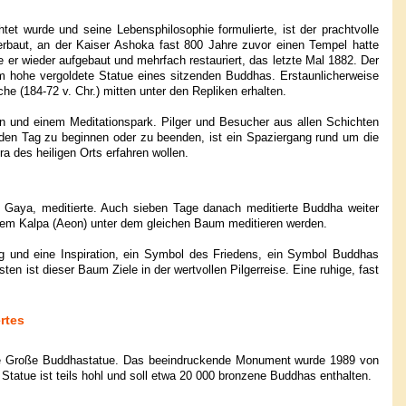
htet wurde und seine Lebensphilosophie formulierte, ist der prachtvolle
erbaut, an der Kaiser Ashoka fast 800 Jahre zuvor einen Tempel hatte
er wieder aufgebaut und mehrfach restauriert, das letzte Mal 1882. Der
m hohe vergoldete Statue eines sitzenden Buddhas. Erstaunlicherweise
e (184-72 v. Chr.) mitten unter den Repliken erhalten.
n und einem Meditationspark. Pilger und Besucher aus allen Schichten
 den Tag zu beginnen oder zu beenden, ist ein Spaziergang rund um die
a des heiligen Orts erfahren wollen.
Gaya, meditierte. Auch sieben Tage danach meditierte Buddha weiter
em Kalpa (Aeon) unter dem gleichen Baum meditieren werden.
ung und eine Inspiration, ein Symbol des Friedens, ein Symbol Buddhas
en ist dieser Baum Ziele in der wertvollen Pilgerreise. Eine ruhige, fast
rtes
ohe Große Buddhastatue. Das beeindruckende Monument wurde 1989 von
Statue ist teils hohl und soll etwa 20 000 bronzene Buddhas enthalten.