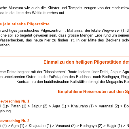
sche Museum wie auch die Klöster und Tempels zeugen von der eindrucksvol
 in die Liste des Weltkulturerbes auf.
e jainistische Pilgerstätte
n wichtiges jainistisches Pilgerzentrum : Mahavira, der letzte Wegweiser (Ti
Asche soll so begehrt gewesen sein, dass grosse Mengen Erde rund um seine
 Wasserbecken, das heute hier zu finden ist. In der Mitte des Beckens sc
weben.
Einmal zu den heiligen Pilgerstätten d
ese Reise beginnt mit der "klassischen" Route Indiens über Delhi, Jaipur, Agr
n unbekannten Osten- in die Fußstapfen des Buddhas- nach Bodhgaya, Rajgi
Kontrast zu den buddhistischen Kultstätten bringt die Megapolis Ko
Empfohlene Reiserouten auf den 
sevorschlag Nr. 1
i (1)> Patan (1) > Jaipur (2) > Agra (1) > Khajuraho (1) > Varanasi (2) > B
ebung
sevorschlag Nr. 2
i (2) > Agra (1) > Khajuraho (1) > Varanasi (2) > Bodhgaya (2) > Rajgir (1) 