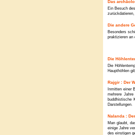
Das archäol
Ein Besuch des 
zurückdatieren,
Die andere G
Besonders schö
praktizieren an
Die Höhlent
Die Höhlentemp
Haupthöhlen gib
Rajgir : Der 
Inmitten einer 
mehrere Jahre 
buddhistische 
Darstellungen.
Nalanda : De
Man glaubt, das
einige Jahre ve
des einstigen g