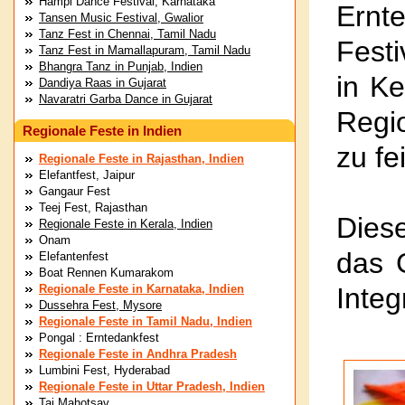
Hampi Dance Festival, Karnataka
Ernt
Tansen Music Festival, Gwalior
Tanz Fest in Chennai, Tamil Nadu
Fest
Tanz Fest in Mamallapuram, Tamil Nadu
Bhangra Tanz in Punjab, Indien
in Ke
Dandiya Raas in Gujarat
Navaratri Garba Dance in Gujarat
Regio
Regionale Feste in Indien
zu fe
Regionale Feste in Rajasthan, Indien
Elefantfest, Jaipur
Gangaur Fest
Teej Fest, Rajasthan
Dies
Regionale Feste in Kerala, Indien
Onam
das 
Elefantenfest
Boat Rennen Kumarakom
Regionale Feste in Karnataka, Indien
Integr
Dussehra Fest, Mysore
Regionale Feste in Tamil Nadu, Indien
Pongal : Erntedankfest
Regionale Feste in Andhra Pradesh
Lumbini Fest, Hyderabad
Regionale Feste in Uttar Pradesh, Indien
Taj Mahotsav