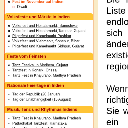
Fest im November auf Indien
Diwali
List
Volksfeste und Märkte in Indien
endl
Volksfest und Heiratsmarkt, Baneshwar
sich
Volksfest und Heiratsmarkt,Tarnetar, Gujarat
Pilgerfest und Kamelmarkt Pushkar
Volksfest und Viehmarkt, Sonepur, Bihar
ände
Pilgerfest und Kamelmarkt Sidhpur, Gujarat
exist
Feste vom Feinsten
regio
Tanz Festival in Modhera, Gujarat
Tanzfest in Konark, Orissa
Tanz Fest in Khajuraho, Madhya Pradesh
Nationale Feiertage in Indien
Wenn
Tag der Republik (26 Januar)
richt
Tag der Unabhängigkeit (15 August)
Sie 
Musik, Tanz und Rhythmus Indiens
Tanz Fest in Khajuraho, Madhya Pradesh
ein 
Pattadhakal Tanzfest, Karnataka