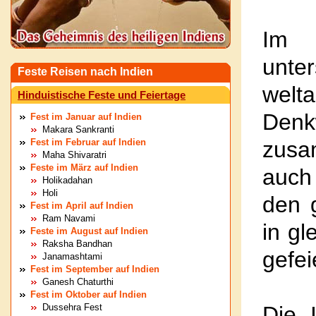
Im 
unt
Feste Reisen nach Indien
welt
Hinduistische Feste und Feiertage
Den
Fest im Januar auf Indien
Makara Sankranti
Fest im Februar auf Indien
zusa
Maha Shivaratri
Feste im März auf Indien
auch
Holikadahan
Holi
den 
Fest im April auf Indien
Ram Navami
in gl
Feste im August auf Indien
Raksha Bandhan
gefei
Janamashtami
Fest im September auf Indien
Ganesh Chaturthi
Fest im Oktober auf Indien
Dussehra Fest
Die 