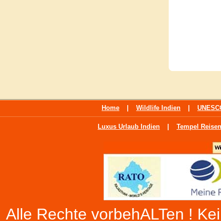
Home
|
Wildlife Indien
|
UNESCO
Luxus Urlaub Indien
|
Tempel Reisen
Alle Rechte vorbehALTen ! Kein