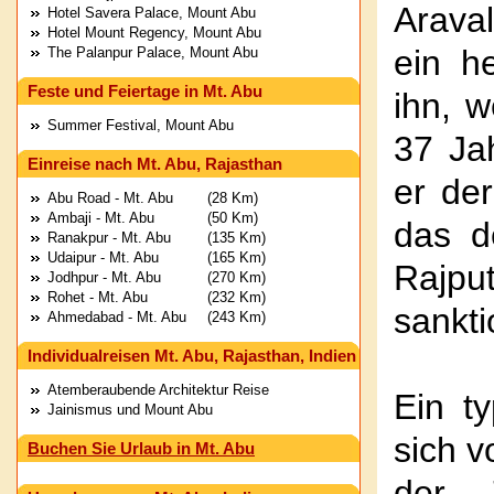
Araval
Hotel Savera Palace, Mount Abu
Hotel Mount Regency, Mount Abu
ein he
The Palanpur Palace, Mount Abu
Feste und Feiertage in Mt. Abu
ihn, w
Summer Festival, Mount Abu
37 Jah
Einreise nach Mt. Abu, Rajasthan
er de
Abu Road - Mt. Abu
(28 Km)
Ambaji - Mt. Abu
(50 Km)
das d
Ranakpur - Mt. Abu
(135 Km)
Udaipur - Mt. Abu
(165 Km)
Rajpu
Jodhpur - Mt. Abu
(270 Km)
Rohet - Mt. Abu
(232 Km)
sankti
Ahmedabad - Mt. Abu
(243 Km)
Individualreisen Mt. Abu, Rajasthan, Indien
Atemberaubende Architektur Reise
Ein t
Jainismus und Mount Abu
sich 
Buchen Sie Urlaub in Mt. Abu
der 