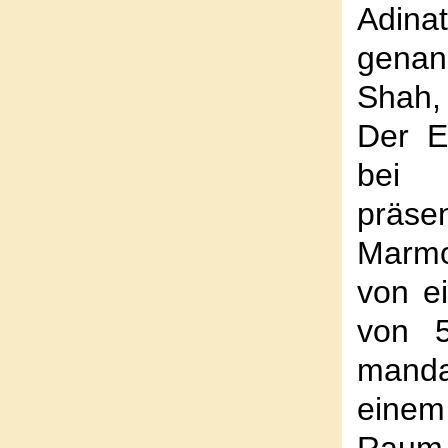
Adina
genann
Shah,
Der E
bei 
präs
Marmo
von e
von 5
manda
eine