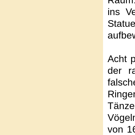
Raum.
ins V
Statue
aufbew
Acht 
der r
falsc
Ringe
Tänze
Vögeln
von 1