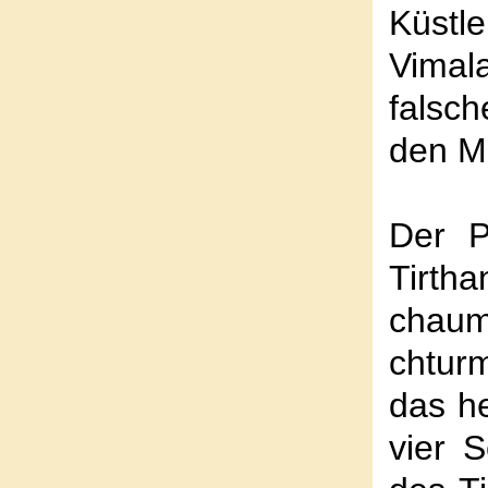
Küstl
Vima
falsc
den Me
Der P
Tirth
chau
chtur
das he
vier S