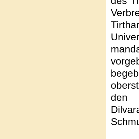
des Ti
Verb
Tirth
Univ
manda
vorge
begeb
obers
den 
Dilv
Schmu