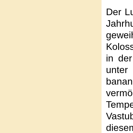
Der L
Jahr
gewei
Kolos
in de
unter
banan
verm
Tempe
Vastu
diese