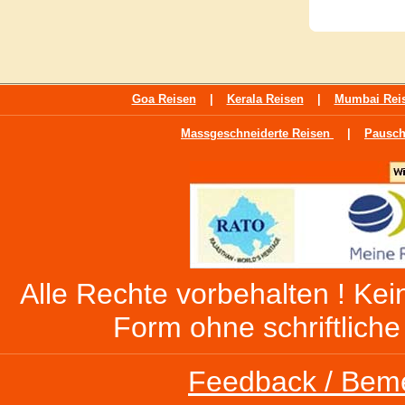
Goa Reisen
|
Kerala Reisen
|
Mumbai Rei
Massgeschneiderte Reisen
|
Pausch
Alle Rechte vorbehalten ! Kein
Form ohne schriftlich
Feedback / Bem