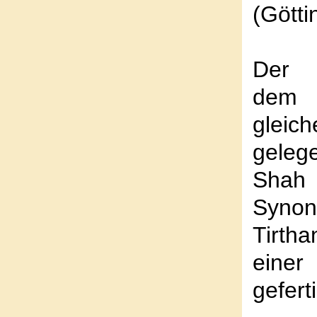
(Götti
Der 
dem V
glei
geleg
Shah 
Synon
Tirth
einer
geferti