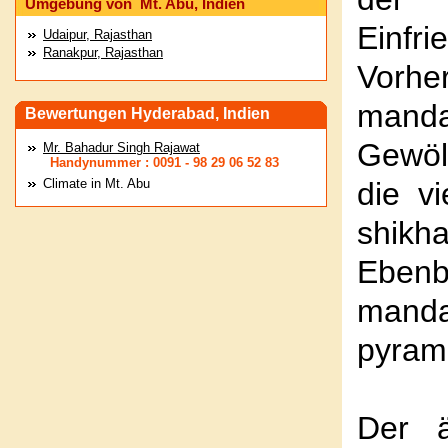
Umgebung von Mt. Abu, Indien
Einfr
Udaipur, Rajasthan
Ranakpur, Rajasthan
Vorher
mand
Bewertungen Hyderabad, Indien
Gewöl
Mr. Bahadur Singh Rajawat
Handynummer : 0091 - 98 29 06 52 83
Climate in Mt. Abu
die v
shikh
Ebenb
man
pyram
Der ä