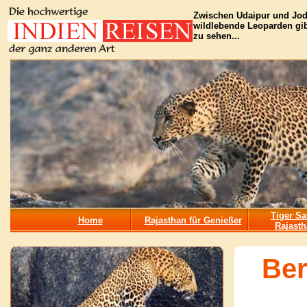
Zwischen Udaipur und Jodhp
wildlebende Leoparden gib
zu sehen...
Tiger Sa
Home
Rajasthan für Genießer
Rajasth
Ber