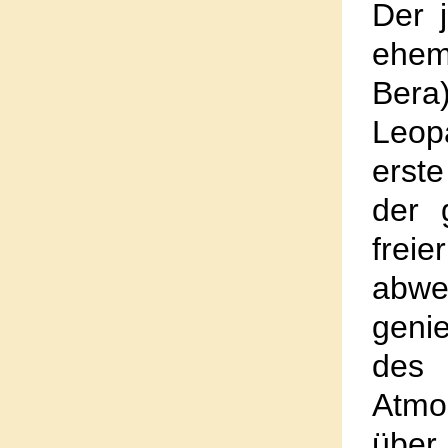
Der 
ehem
Ber
Leop
erst
der 
frei
abwe
geni
des 
Atmo
über