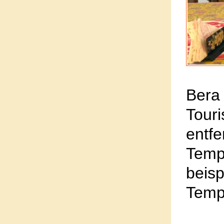
Bera
Tour
entf
Tem
beis
Temp