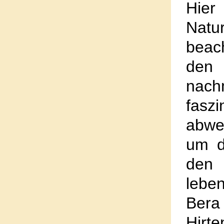
Hier
Nat
beac
den
nac
fas
abwe
um d
den 
lebe
Bera
Hir