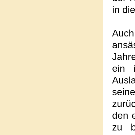
in di
Auc
ansä
Jahre
ein 
Ausl
sein
zurü
den 
zu b