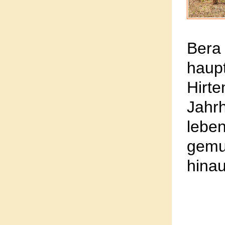
Bera
hau
Hirt
Jahr
lebe
gemu
hinau