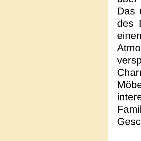
Das 
des 
eine
Atmo
vers
Char
Möb
inte
Fam
Gesc