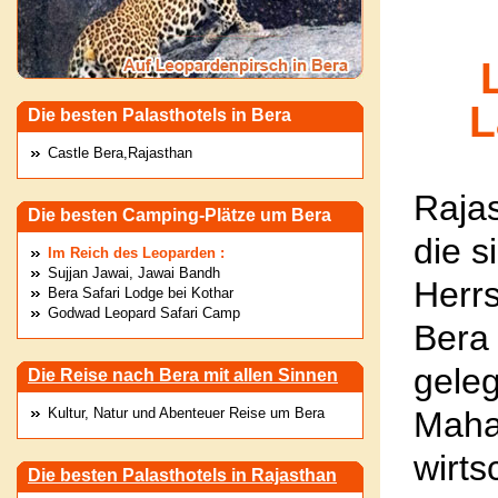
L
Die besten Palasthotels in Bera
Castle Bera,Rajasthan
Rajas
Die besten Camping-Plätze um Bera
die 
Im Reich des Leoparden :
Sujjan Jawai, Jawai Bandh
Herr
Bera Safari Lodge bei Kothar
Godwad Leopard Safari Camp
Bera
gele
Die Reise nach Bera mit allen Sinnen
Kultur, Natur und Abenteuer Reise um Bera
Maha
wirt
Die besten Palasthotels in Rajasthan