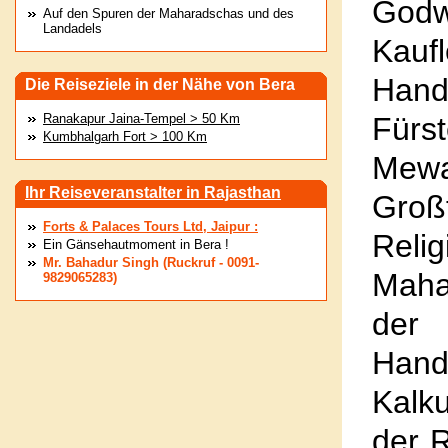
God
Auf den Spuren der Maharadschas und des
Landadels
Kauf
Hand
Die Reiseziele in der Nähe von Bera
Ranakapur Jaina-Tempel > 50 Km
Fürs
Kumbhalgarh Fort > 100 Km
Mewa
Ihr Reiseveranstalter in Rajasthan
Groß
Forts & Palaces Tours Ltd, Jaipur :
Reli
Ein Gänsehautmoment in Bera !
Mr. Bahadur Singh (Ruckruf - 0091-
Maha
9829065283)
der
Hand
Kalk
der 