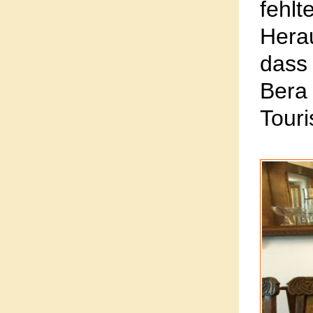
fe
Hera
dass
Bera
Touri