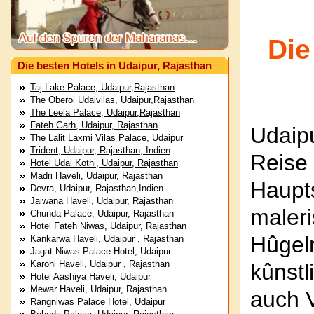
Die
Die besten Hotels in Udaipur, Rajasthan
Taj Lake Palace, Udaipur,Rajasthan
The Oberoi Udaivilas, Udaipur,Rajasthan
The Leela Palace, Udaipur,Rajasthan
Fateh Garh, Udaipur, Rajasthan
Udaipu
The Lalit Laxmi Vilas Palace, Udaipur
Trident, Udaipur, Rajasthan, Indien
Reise
Hotel Udai Kothi, Udaipur, Rajasthan
Madri Haveli, Udaipur, Rajasthan
Haupt
Devra, Udaipur, Rajasthan,Indien
Jaiwana Haveli, Udaipur, Rajasthan
maleri
Chunda Palace, Udaipur, Rajasthan
Hotel Fateh Niwas, Udaipur, Rajasthan
Hûgeln
Kankarwa Haveli, Udaipur , Rajasthan
Jagat Niwas Palace Hotel, Udaipur
Karohi Haveli, Udaipur , Rajasthan
kûnstl
Hotel Aashiya Haveli, Udaipur
Mewar Haveli, Udaipur, Rajasthan
auch 
Rangniwas Palace Hotel, Udaipur