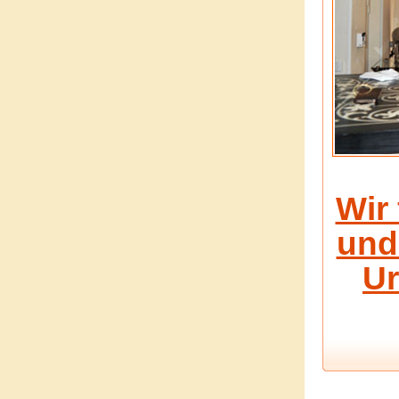
Wir 
und
Ur