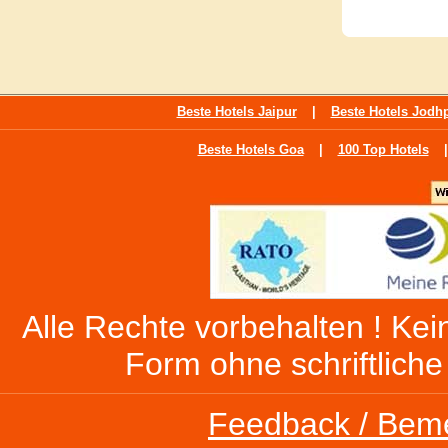
Beste Hotels Jaipur
|
Beste Hotels Jodh
Beste Hotels Goa
|
100 Top Hotels
|
Alle Rechte vorbehalten ! Kein
Form ohne schriftlich
Feedback / Bem