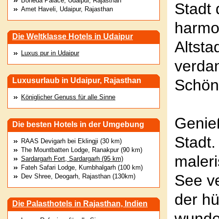
Boheda Palace, Udaipur, Rajasthan
Stadt
Amet Haveli, Udaipur, Rajasthan
harmo
Die Weltklasse Hotels in Udaipur
Altsta
Luxus pur in Udaipur
verdan
Luxusurlaub in Udaipur, Rajasthan
Schön
Königlicher Genuss für alle Sinne
Genie
Die besten Hotels in der Umgebung
Stadt.
RAAS Devigarh bei Eklingji (30 km)
The Mountbatten Lodge, Ranakpur (90 km)
maleri
Sardargarh Fort, Sardargarh (95 km)
Fateh Safari Lodge, Kumbhalgarh (100 km)
See ve
Dev Shree, Deogarh, Rajasthan (130km)
der h
Die Palasthotels in Rajasthan, Indien
wunde