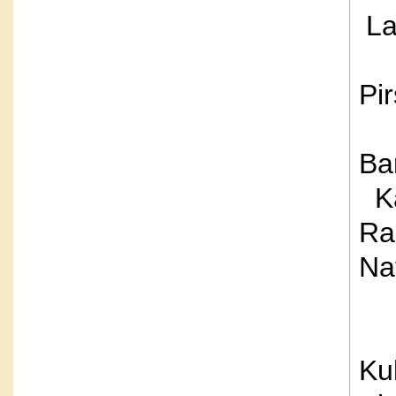
La
Pi
Ba
K
Ra
Na
Ku