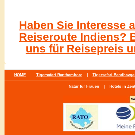
Haben Sie Interesse a
Reiseroute Indiens? B
uns für Reisepreis u
HOME
|
Tigersafari Ranthambore
|
Tigersafari Bandhavg
Natur für Frauen
|
Hotels in Zen