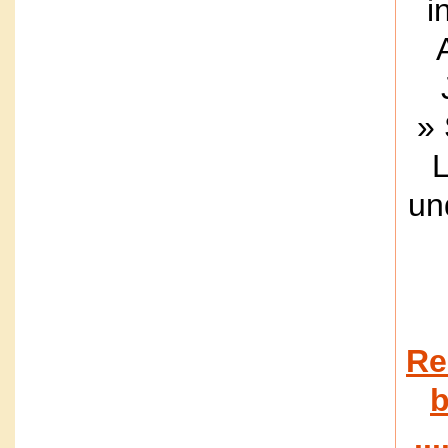
i
»
un
Re
b
..